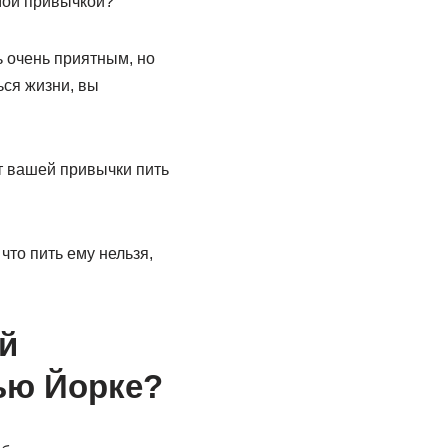
имой привычкой?
ь очень приятным, но
ься жизни, вы
от вашей привычки пить
то пить ему нельзя,
й
ью Йорке?