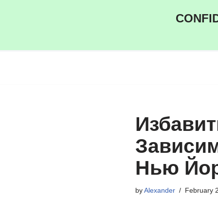
CONFID
Skip
to
content
Избавит
Зависим
Нью Йо
by
Alexander
February 