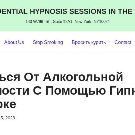
ENTIAL HYPNOSIS SESSIONS IN THE
140 W79th St., Suite #2A1, New York, NY10024
About Us
Stop Smoking
Бросить курить
Contact
ься От Алкогольной
ости С Помощью Гипн
рке
25, 2023