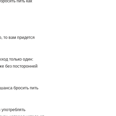
бросить пить как
, то вам придется
ыход только один:
аже без посторонней
о шанса бросить пить
 употреблять