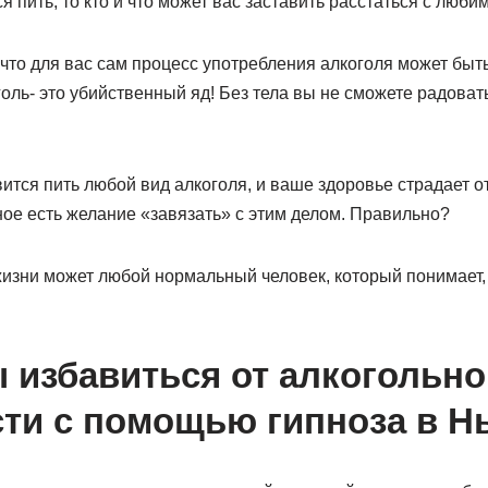
я пить, то кто и что может вас заставить расстаться с люб
 что для вас сам процесс употребления алкоголя может быт
голь- это убийственный яд! Без тела вы не сможете радоват
вится пить любой вид алкоголя, и ваше здоровье страдает 
ное есть желание «завязать» с этим делом. Правильно?
изни может любой нормальный человек, который понимает, ч
 избавиться от алкогольно
ти с помощью гипноза в Н