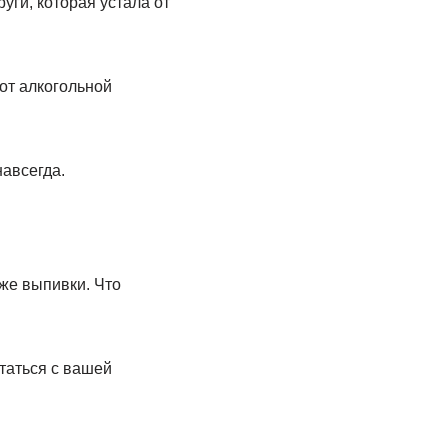
уги, которая устала от
от алкогольной
авсегда.
оже выпивки. Что
таться с вашей