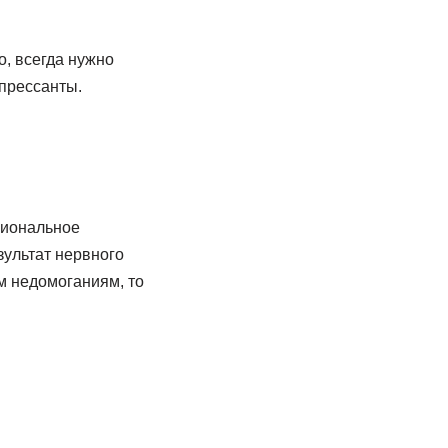
, всегда нужно
епрессанты.
кциональное
зультат нервного
м недомоганиям, то