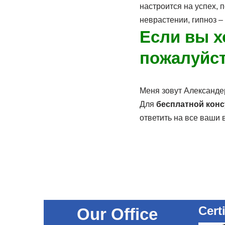
настроится на успех, 
неврастении, гипноз 
Если вы х
пожалуйста
Меня зовут Александер
Для
бесплатной кон
ответить на все ваши
Cert
Our Office