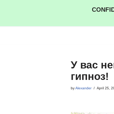
CONFID
Skip
to
content
У вас н
гипноз!
by
Alexander
April 25, 