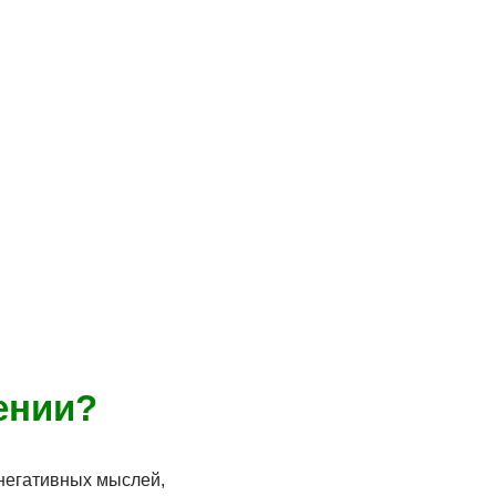
ении?
 негативных мыслей,