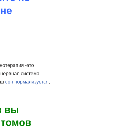
 не
пнотерапия -это
 нервная система
ваш
сон нормализуется
,
в вы
птомов