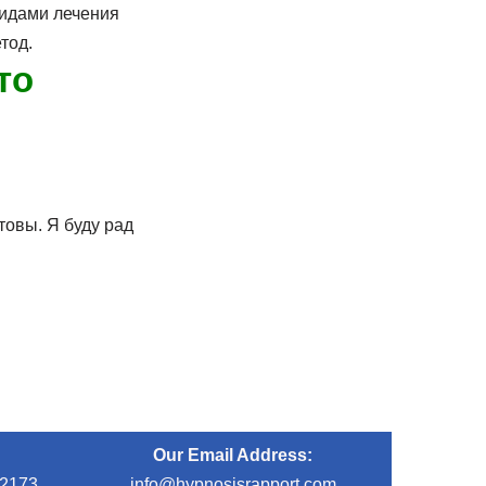
видами лечения
тод.
то
товы. Я буду рад
Our Email Address:
-2173
info@hypnosisrapport.com