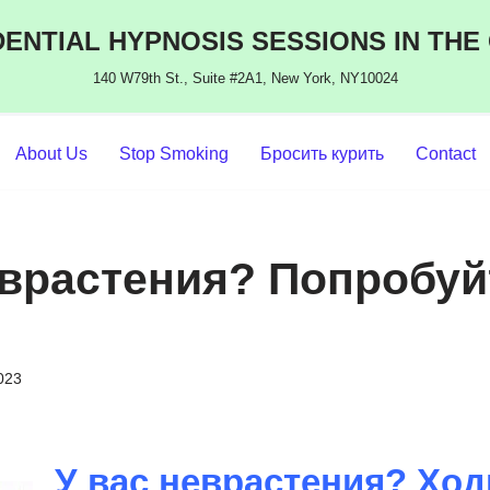
ENTIAL HYPNOSIS SESSIONS IN THE
140 W79th St., Suite #2A1, New York, NY10024
About Us
Stop Smoking
Бросить курить
Contact
еврастения? Попробуй
2023
У вас неврастения? Ход